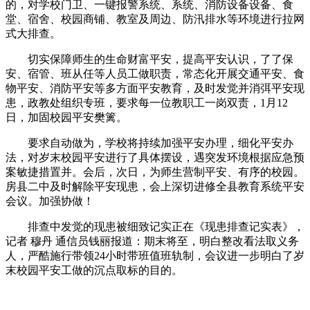
的，对学校门卫、一键报警系统、系统、消防设备设备、食
堂、宿舍、校园商铺、教室及周边、防汛排水等环境进行拉网
式大排查。
切实保障师生的生命财富平安，提高平安认识，了了保
安、宿管、班从任等人员工做职责，常态化开展交通平安、食
物平安、消防平安等多方面平安教育，及时发觉并消弭平安现
患，政教处组织专班，要求每一位教职工一岗双责，1月12
日，加固校园平安樊篱。
要求自动做为，学校将持续加强平安办理，细化平安办
法，对岁末校园平安进行了具体摆设，遇突发环境根据应急预
案敏捷措置并。会后，次日，为师生营制平安、有序的校园。
房县二中及时解除平安现患，会上深切进修全县教育系统平安
会议。加强协做！
排查中发觉的现患被细致记实正在《现患排查记实表》，
记者 穆丹 通信员钱丽报道：期末将至，明白整改看法取义务
人，严酷施行带领24小时带班值班轨制，会议进一步明白了岁
末校园平安工做的沉点取标的目的。