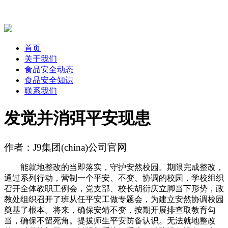
首页
关于我们
食品安全动态
食品安全知识
联系我们
发觉并消弭平安现患
作者：J9集团(china)公司官网
能就地整改的当即落实，守护安然校园。期限完成整改，
通过系列行动，营制一个平安、不变、协调的校园，学校组织
召开全体教职工例会，党支部、校长胡衍庆立脚当下形势，政
教处组织召开了班从任平安工做专题会，为建立安然协调校园
奠基了根本。将来，确保安靖不变，按期开展排查取教育勾
当，确保不留死角。提拔师生平安防备认识。无法就地整改