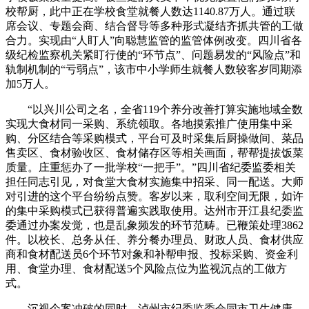
校帮厨，此中正在学校食堂就餐人数达1140.87万人。通过联
席会议、专题会商、结合督导等多种形式凝结齐抓共管的工做
合力。实现由“人盯人”向聪慧监管的监管体例改变。四川省各
级纪检监察机关紧盯行使的“环节点”、问题易发的“风险点”和
轨制机制的“亏弱点”，该市中小学师生就餐人数较客岁同期添
加5万人。
“以兴川公司之名，全省119个养分改善打算实施地域全数
实现大食材同一采购、系统领取。各地摸索推广使用集中采
购、分区结合等采购模式，平台可及时采集后厨操做间、菜品
售卖区、食材验收区、食材储存区等相关画面，帮帮提拔饭菜
质量。庄重惩办了一批学校“一把手”。”四川省纪委监委相关
担任同志引见，对食堂大食材实施集中招采、同一配送。大师
对引进的这个平台纷纷点赞。客岁以来，取利空间无限，如许
的集中采购模式已获得普遍实践取使用。达州市开江县纪委监
委通过办案发觉，也是乱象频发的环节范畴。已鞭策处理3862
件。以校长、总务从任、养分餐办理员、财政人员、食材供应
商和食材配送员6个环节对象和补帮申报、投标采购、资金利
用、食堂办理、食材配送5个风险点位为监视沉点的工做方
式。
沉视个案冲破的同时，泸州市纪委监委会同市卫生健康