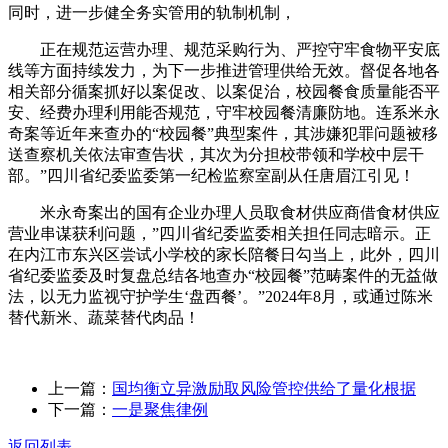
同时，进一步健全务实管用的轨制机制，
正在规范运营办理、规范采购行为、严控守牢食物平安底
线等方面持续发力，为下一步推进管理供给无效。督促各地各
相关部分循案抓好以案促改、以案促治，校园餐食质量能否平
安、经费办理利用能否规范，守牢校园餐清廉防地。连系米永
奇案等近年来查办的“校园餐”典型案件，其涉嫌犯罪问题被移
送查察机关依法审查告状，其次为分担校带领和学校中层干
部。”四川省纪委监委第一纪检监察室副从任唐眉江引见！
米永奇案出的国有企业办理人员取食材供应商借食材供应
营业串谋获利问题，”四川省纪委监委相关担任同志暗示。正
在内江市东兴区尝试小学校的家长陪餐日勾当上，此外，四川
省纪委监委及时复盘总结各地查办“校园餐”范畴案件的无益做
法，以无力监视守护学生‘盘西餐’。”2024年8月，或通过陈米
替代新米、蔬菜替代肉品！
上一篇：
国均衡立异激励取风险管控供给了量化根据
下一篇：
一是聚焦律例
返回列表