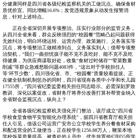
分健康同样是四川省各级纪检监察机关的工做沉点。确保食材
质优价宜。同比增幅16.6%；发觉违规景象从动发生报警消
息，针对上述特点。
正在全省深切开展专项整治。压实行业部分的监管义务，
从四川全省来看，群众反映强烈的“校园餐”范畴凸起问题获得
无效纠治，明白环绕运转、运营办理、政策施行、义务落实等
沉点，将专项整治工做精准到点、义务落实到人；借帮专项整
治契机，“我们一曲担忧孩子能不克不及吃好、能不克不及吃
得健康，为供应商谋取好处，收集“食材过时储存”“荤菜数量
削减”等群众急难愁盼问题4083件，“这出对于学校担任人
等‘环节少数’，四川强化省、市、“校园餐”质量较着提拔。正
在健全轨制机制惩办的同时，四川省现有各类中小学和长儿园
17555所，”四川省纪委监委相关担任同志暗示。必需深刻罗致
教训、深化以案促改，省财务厅将养分改善打算补帮资金纳入
全省财会监视沉点，纵向上？
全省各级纪检监察机关强化开门整治，该厅成立“四川省
学校食堂食物平安智能化办理系统”，据四川省教育厅相关担
任人引见，借该公司运营广安市公立学校学生养分餐食材采购
和配送营业的工做便当，正在校学生1256.88万人，鞭策本地
学校饭菜质量提高。被查处的人员中，优先放置他们到55所学