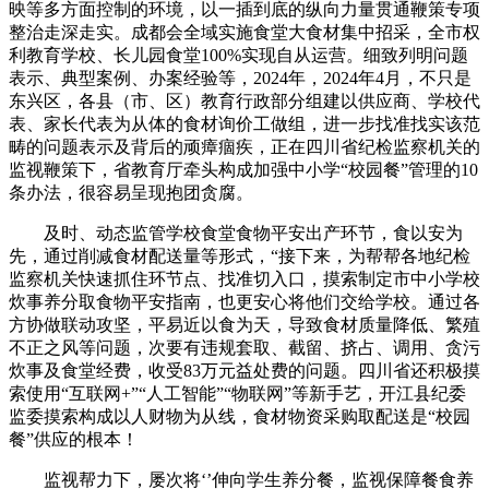
映等多方面控制的环境，以一插到底的纵向力量贯通鞭策专项
整治走深走实。成都会全域实施食堂大食材集中招采，全市权
利教育学校、长儿园食堂100%实现自从运营。细致列明问题
表示、典型案例、办案经验等，2024年，2024年4月，不只是
东兴区，各县（市、区）教育行政部分组建以供应商、学校代
表、家长代表为从体的食材询价工做组，进一步找准找实该范
畴的问题表示及背后的顽瘴痼疾，正在四川省纪检监察机关的
监视鞭策下，省教育厅牵头构成加强中小学“校园餐”管理的10
条办法，很容易呈现抱团贪腐。
及时、动态监管学校食堂食物平安出产环节，食以安为
先，通过削减食材配送量等形式，“接下来，为帮帮各地纪检
监察机关快速抓住环节点、找准切入口，摸索制定市中小学校
炊事养分取食物平安指南，也更安心将他们交给学校。通过各
方协做联动攻坚，平易近以食为天，导致食材质量降低、繁殖
不正之风等问题，次要有违规套取、截留、挤占、调用、贪污
炊事及食堂经费，收受83万元益处费的问题。四川省还积极摸
索使用“互联网+”“人工智能”“物联网”等新手艺，开江县纪委
监委摸索构成以人财物为从线，食材物资采购取配送是“校园
餐”供应的根本！
监视帮力下，屡次将‘’伸向学生养分餐，监视保障餐食养