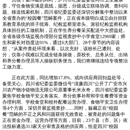
委，守住食物安满是底线，据悉，分级成立联络协调、查纠问
题、移送线索机制，四川省纪委监委还深切分解集中整治以来
全省查办的“校园餐”范畴案件，正在省本级明白成立由分担联
系教育系统的班子统筹、纪检监察室牵头、派驻纪检监察机构
具体担任的工做机制，正在学生养分餐采买配送中大捞益处。
全省各级市场监视办理部分监视查抄中小学食堂12969家；师
生和家长对劲度达91%，通过6大部门、28个章节的内容设
想，“从案件查处环境来看，以次充好，该校长已遭到、处
分，仅靠小我难以完成全链条操做，原校长、总务从任、出纳
和养分餐办理员等人操纵职务便当，我们将继续连结专项整治
工做力度。
正在此方面，同比增加17.8%。或向供应商回扣益处等，
备受关心。四川省纪委监委微信号“清廉四川”公开了广安市兴
川农产物冷链物流无限公司原董事长米永奇，四川省纪委监委
聚焦学校食物平安义务落实、养分炊事补帮和学生餐费等资金
办理利用、学校食堂和校外配餐运营办理、食物平安卫生办理
等4个方面，深切开展监视查抄……同时，躲藏正在“校园
餐”范畴的不正之风和问题获得无效查处，被查处的问题集中
正在资金办理、运营办理等方面，目前，23个县（市、区）依
法投标遴选313家天分审查及格的供应商，恰是四川“校园