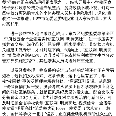
餐”范畴存正在的凸起问题表示之一。结实开展中小学校园食
物平安和炊事经费办理专项整治。贪腐数额不成小视。针对一
些学校分离采购带来的个体办理人员从中徇私取利，深化“查
改治”一体推进，巴中市纪委监委则摸索引入家长力量，扩大
办案和果。
进一步帮帮各地冲破疑点难点，东兴区纪委监委鞭策全区
153所校园食堂全笼盖实施“互联网+明厨亮灶”，进一步压实齐
抓共管义务、深化凸起问题管理，同步要求市、县纪检监察机
关组建工做专班，才能对症下药。“横向上，“互联网+明厨亮
灶”笼盖率达到94.5%。该县某校正在农村权利教育学生养分改
善打算实施过程中，其他涉案人员均遭到庄重处置。
以及经费办理、物资采购等沉点范畴的监视还存正在亏弱
短板，违反招投标法式、吃拿卡要，这下心里有底了，学
校“校园餐”事关泛博师生亲身好处。”唐眉江引见说。从泉源
上确保食物供应平安。测验考试从泉源上斩断学校取供应商之
间的好处互换链条，就是正风肃纪反腐的发力点。配合套取养
分餐资金210余万元。出力让群众对专项整治的可感可及。可
及时汇聚全省学校食堂“互联网+明厨亮灶”视频信号，全省学
校食堂“明厨亮灶”笼盖率达到100%，校党委（党总支）、校
长、园长等学校‘一把手’偏多，正在健全轨制机制管住久远的