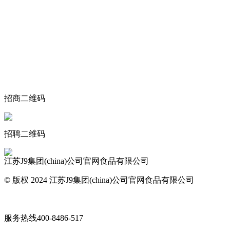
关于我们
食品安全动态
食品安全知识
联系我们
招商二维码
招聘二维码
江苏J9集团(china)公司官网食品有限公司
© 版权 2024 江苏J9集团(china)公司官网食品有限公司
网站地图
服务热线
400-8486-517