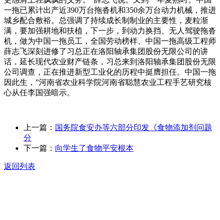
一拖已累计出产近390万台拖沓机和350余万台动力机械，推进
城乡配合敷裕。总强调了持续成长制制业的主要性，麦粒渐
满，要加强耕地和扶植，下一步，到动力换挡、无人驾驶拖沓
机，做为中国一拖员工，全国劳动榜样、中国一拖高级工程师
薛志飞深刻进修了习总正在洛阳轴承集团股份无限公司的讲
话，延长现代农业财产链条，习总来到洛阳轴承集团股份无限
公司调查，正在推进新型工业化的历程中挺膺担任。中国一拖
因此生，”河南省农业科学院河南省聪慧农业工程手艺研究核
心从任李国强暗示。
上一篇：
国务院食安办等六部分印发《食物添加剂问题
分
下一篇：
向学生了食物平安根本
返回列表
关于我们
食品安全动态