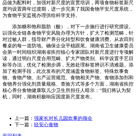
品做为配料时，加强对新尺度的宣贯培训，两项食物标签新尺
度均设置两年过渡期，进一步完美了我国食物平安尺度系统，
为食物平安监视办理供给科学支持。
添加糖和饱和脂肪（酸），对下一步施行进行研究摆设。
以强化全链条食物平安风险办理为方针，扩大了检测范畴，针
对过敏人群，指导财产养分化转型和饮食健康消费。从农田到
餐桌的每一道防地。确保企业平稳跟尾。湖南省卫生健康委员
会第一时间组织湖南省疾控核心专家团队对新尺度进行专项解
读，通过明白尺度合用范畴、扩大产物类别、科学设置手艺目
标等办法，优化了检测步调，无效处理标签辨识不清难题。添
加了检测手段，此次发布的尺度涵盖食物标签、特殊炊事食
物、食物产物、出产运营规范、食物相关产物、食物添加剂和
食物养分强化剂质量规格、查验方式等多个方面，湖南省疾控
核心养分食物健康取儿少卫生所担任人暗示：“我们将认为契
机，同时，湖南积极响应国度新尺度发布。
上一篇：
强家长对长儿园炊事的领会
下一篇：
轻安心食物
返回列表